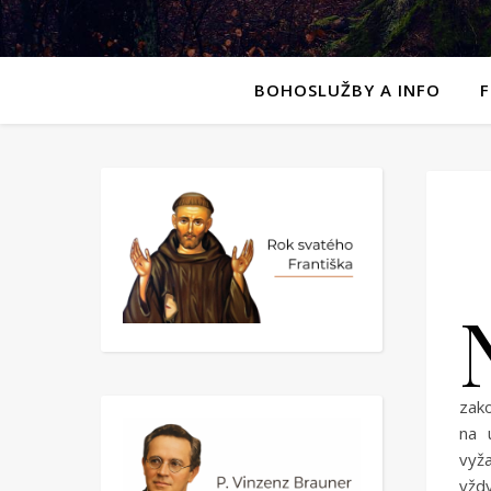
BOHOSLUŽBY A INFO
zako
na 
vyža
vžd