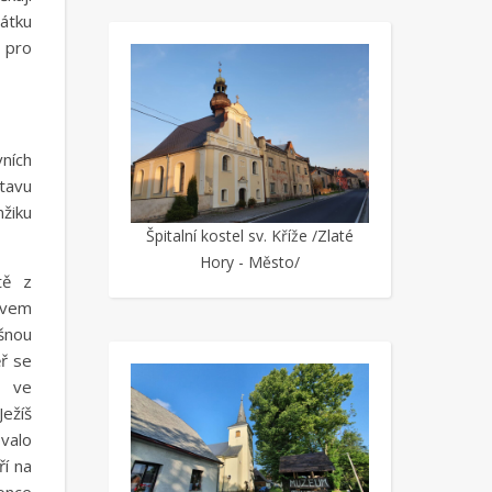
átku
, pro
vních
tavu
mžiku
Špitalní kostel sv. Kříže /Zlaté
Hory - Město/
tě z
livem
šnou
ěř se
e ve
ežíš
ovalo
ří na