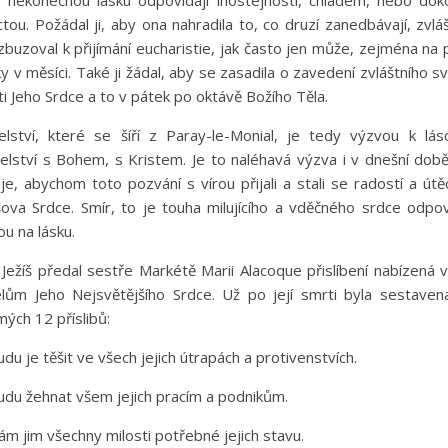
o nekonečnou lásku odpovídají lhostejností, chladem, nebo dok
tou. Požádal ji, aby ona nahradila to, co druzí zanedbávají, zvláš
buzoval k přijímání eucharistie, jak často jen může, zejména na 
y v měsíci. Také ji žádal, aby se zasadila o zavedení zvláštního s
ti Jeho Srdce a to v pátek po oktávě Božího Těla.
elství, které se šíří z Paray-le-Monial, je tedy výzvou k lás
elství s Bohem, s Kristem. Je to naléhavá výzva i v dnešní dob
je, abychom toto pozvání s vírou přijali a stali se radostí a út
šova Srdce. Smír, to je touha milujícího a vděčného srdce odpo
ou na lásku.
Ježíš předal sestře Markétě Marii Alacoque přislíbení nabízená
telům Jeho Nejsvětějšího Srdce. Už po její smrti byla sestaven
ých 12 příslibů:
 je těšit ve všech jejich útrapách a protivenstvích.
u žehnat všem jejich pracím a podnikům.
jim všechny milosti potřebné jejich stavu.