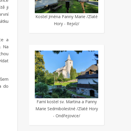
once
tě ji
první
Kostel Jména Panny Marie /Zlaté
vátku
Hory - Rejvíz/
ce a
ě. Na
ěchou
vídat
 všem
a do
Farní kostel sv. Martina a Panny
Marie Sedmibolestné /Zlaté Hory
- Ondřejovice/