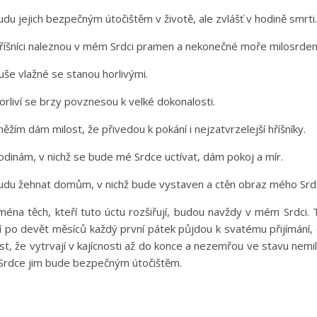
 jejich bezpečným útočištěm v životě, ale zvlášť v hodině smrti.
šníci naleznou v mém Srdci pramen a nekonečné moře milosrdens
e vlažné se stanou horlivými.
iví se brzy povznesou k velké dokonalosti.
ím dám milost, že přivedou k pokání i nejzatvrzelejší hříšníky.
inám, v nichž se bude mé Srdce uctívat, dám pokoj a mír.
u žehnat domům, v nichž bude vystaven a ctěn obraz mého Srd
na těch, kteří tuto úctu rozšiřují, budou navždy v mém Srdci. 
í po devět měsíců každý první pátek půjdou k svatému přijímání
st, že vytrvají v kajícnosti až do konce a nezemřou ve stavu nemil
Srdce jim bude bezpečným útočištěm.