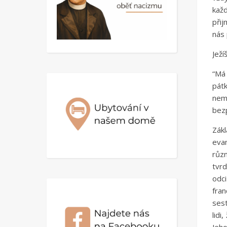
kaž
přij
nás
Ježí
“Má 
pát
nemi
bez
Zák
evan
růz
tvrd
odc
fra
sest
lidi