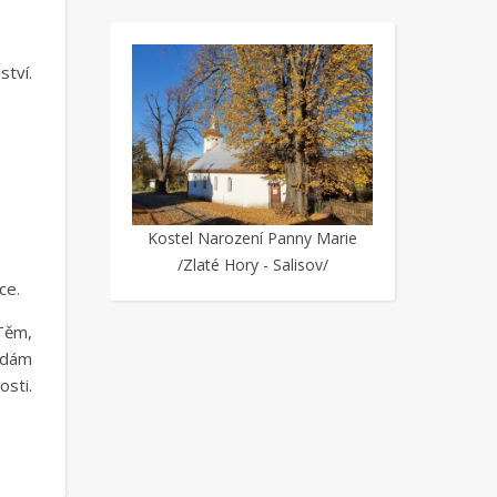
tví.
Kostel Narození Panny Marie
/Zlaté Hory - Salisov/
ce.
Těm,
, dám
osti.