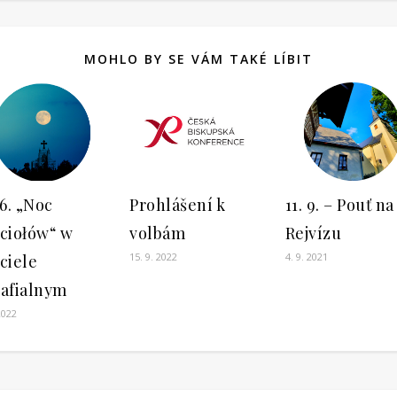
MOHLO BY SE VÁM TAKÉ LÍBIT
 6. „Noc
Prohlášení k
11. 9. – Pouť na
ciołów“ w
volbám
Rejvízu
15. 9. 2022
4. 9. 2021
ciele
afialnym
2022