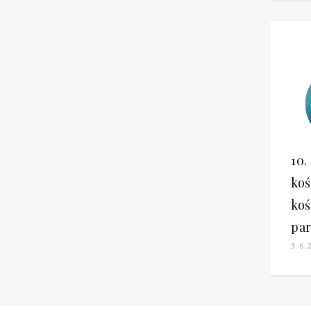
10.
koś
koś
par
3. 6. 