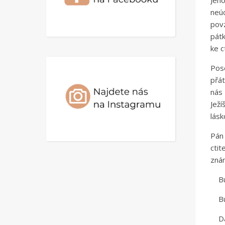
Jeh
neúc
povz
pátk
ke c
Pos
přát
nás 
Ježí
lásk
Pán 
cti
znám
Budu
Bud
Dám 