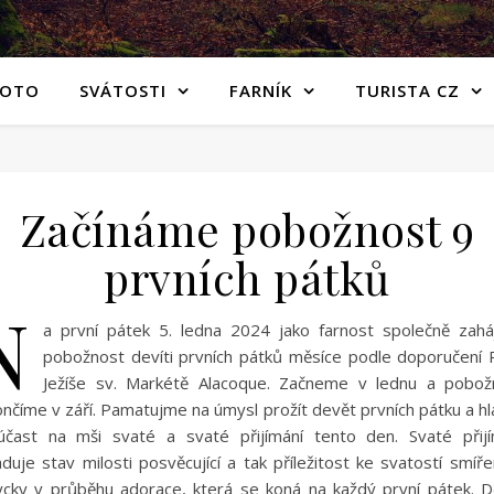
FOTO
SVÁTOSTI
FARNÍK
TURISTA CZ
Začínáme pobožnost 9
prvních pátků
N
a první pátek 5. ledna 2024 jako farnost společně zahá
pobožnost devíti prvních pátků měsíce podle doporučení 
Ježíše sv. Markétě Alacoque. Začneme v lednu a pobož
nčíme v září. Pamatujme na úmysl prožít devět prvních pátku a h
účast na mši svaté a svaté přijímání tento den. Svaté přijí
duje stav milosti posvěcující a tak příležitost ke svatostí smíře
ycky v průběhu adorace, která se koná na každý první pátek. Dě