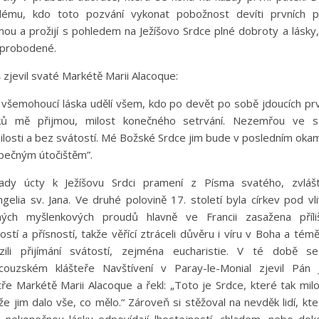
dému, kdo toto pozvání vykonat pobožnost devíti prvních p
mou a prožijí s pohledem na Ježíšovo Srdce plné dobroty a lásky
 probodené.
š zjevil svaté Markétě Marii Alacoque:
všemohoucí láska udělí všem, kdo po devět po sobě jdoucích pr
ků mě přijmou, milost konečného setrvání. Nezemřou ve s
losti a bez svátostí. Mé Božské Srdce jim bude v posledním oka
pečným útočištěm”.
lady úcty k Ježíšovu Srdci pramení z Písma svatého, zvláš
gelia sv. Jana. Ve druhé polovině 17. století byla církev pod v
ných myšlenkových proudů hlavně ve Francii zasažena příli
ostí a přísností, takže věřící ztráceli důvěru i víru v Boha a tém
izili přijímání svátostí, zejména eucharistie. V té době s
ncouzském klášteře Navštívení v Paray-le-Monial zjevil Pán J
ře Markétě Marii Alacoque a řekl: „Toto je Srdce, které tak mil
, že jim dalo vše, co mělo.“ Zároveň si stěžoval na nevděk lidí, kte