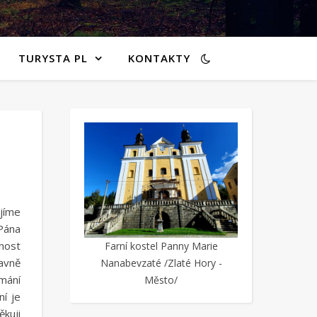
TURYSTA PL
KONTAKTY
jíme
Pána
nost
Farní kostel Panny Marie
lavně
Nanabevzaté /Zlaté Hory -
mání
Město/
ní je
kuji